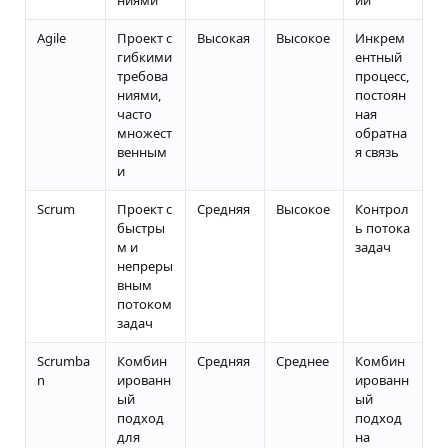
ниями
ий
Agile
Проект с
Высокая
Высокое
Инкрем
гибкими
ентный
требова
процесс,
ниями,
постоян
часто
ная
множест
обратна
венным
я связь
и
Scrum
Проект с
Средняя
Высокое
Контрол
быстры
ь потока
м и
задач
непреры
вным
потоком
задач
Scrumba
Комбин
Средняя
Среднее
Комбин
n
ированн
ированн
ый
ый
подход
подход
для
на