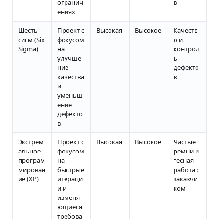
огранич
в
ениях
Шесть
Проект с
Высокая
Высокое
Качеств
сигм (Six
фокусом
о и
Sigma)
на
контрол
улучше
ь
ние
дефекто
качества
в
и
уменьш
ение
дефекто
в
Экстрем
Проект с
Высокая
Высокое
Частые
альное
фокусом
ремни и
програм
на
тесная
мирован
быстрые
работа с
ие (XP)
итераци
заказчи
и и
ком
изменя
ющиеся
требова