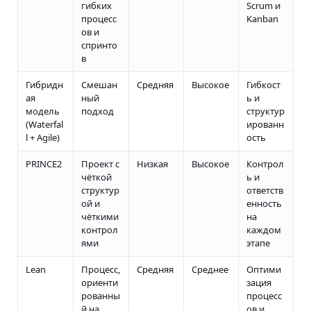
гибких
Scrum и
процесс
Kanban
ов и
спринто
в
Гибридн
Смешан
Средняя
Высокое
Гибкост
ая
ный
ь и
модель
подход
структур
(Waterfal
ированн
l + Agile)
ость
PRINCE2
Проект с
Низкая
Высокое
Контрол
чёткой
ь и
структур
ответств
ой и
енность
чёткими
на
контрол
каждом
ями
этапе
Lean
Процесс,
Средняя
Среднее
Оптими
ориенти
зация
рованны
процесс
й на
ов и