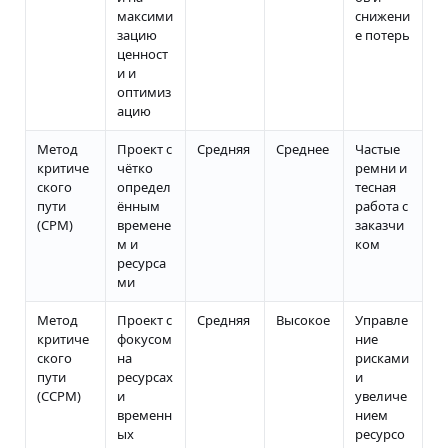
максими
снижени
зацию
е потерь
ценност
и и
оптимиз
ацию
Метод
Проект с
Средняя
Среднее
Частые
критиче
чётко
ремни и
ского
определ
тесная
пути
ённым
работа с
(CPM)
времене
заказчи
м и
ком
ресурса
ми
Метод
Проект с
Средняя
Высокое
Управле
критиче
фокусом
ние
ского
на
рисками
пути
ресурсах
и
(CCPM)
и
увеличе
временн
нием
ых
ресурсо