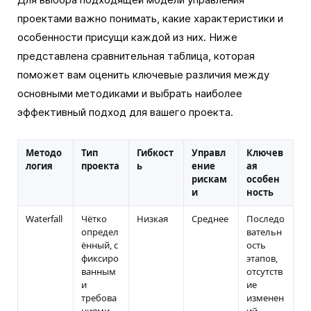
проектами важно понимать, какие характеристики и
особенности присущи каждой из них. Ниже
представлена сравнительная таблица, которая
поможет вам оценить ключевые различия между
основными методиками и выбрать наиболее
эффективный подход для вашего проекта.
Методо
Тип
Гибкост
Управл
Ключев
логия
проекта
ь
ение
ая
рискам
особен
и
ность
Waterfall
Чётко
Низкая
Среднее
Последо
определ
вательн
ённый, с
ость
фиксиро
этапов,
ванным
отсутств
и
ие
требова
изменен